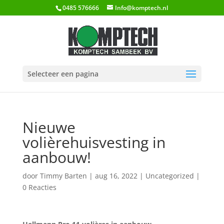
0485 576666
Info@komptech.nl
Selecteer een pagina
Nieuwe
volièrehuisvesting in
aanbouw!
door
Timmy Barten
|
aug 16, 2022
|
Uncategorized
|
0 Reacties