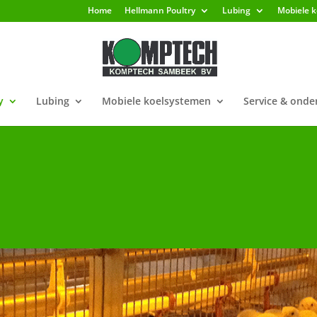
Home
Hellmann Poultry
Lubing
Mobiele 
y
Lubing
Mobiele koelsystemen
Service & ond