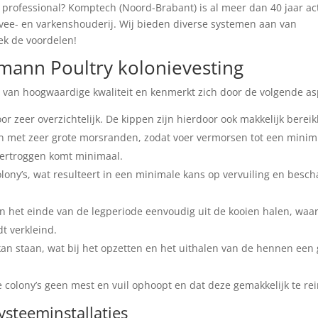
n professional? Komptech (Noord-Brabant) is al meer dan 40 jaar act
mvee- en varkenshouderij. Wij bieden diverse systemen aan van
k de voordelen!
mann Poultry kolonievesting
 van hoogwaardige kwaliteit en kenmerkt zich door de volgende as
or zeer overzichtelijk. De kippen zijn hierdoor ook makkelijk bereik
en met zeer grote morsranden, zodat voer vermorsen tot een mini
oertroggen komt minimaal.
lony’s, wat resulteert in een minimale kans op vervuiling en besch
an het einde van de legperiode eenvoudig uit de kooien halen, waa
t verkleind.
an staan, wat bij het opzetten en het uithalen van de hennen een 
e colony’s geen mest en vuil ophoopt en dat deze gemakkelijk te rei
steeminstallaties