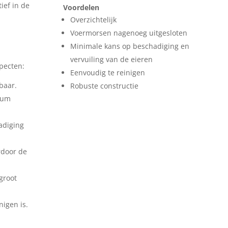
ief in de
Voordelen
Overzichtelijk
Voermorsen nagenoeg uitgesloten
Minimale kans op beschadiging en
vervuiling van de eieren
pecten:
Eenvoudig te reinigen
baar.
Robuste constructie
mum
adiging
rdoor de
groot
nigen is.