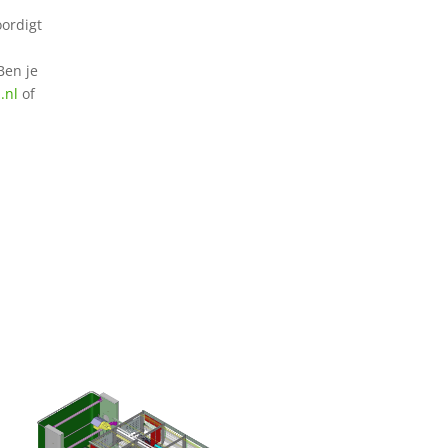
oordigt
 Ben je
.nl
of