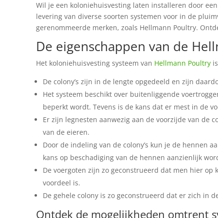
Wil je een koloniehuisvesting laten installeren door ee
levering van diverse soorten systemen voor in de plui
gerenommeerde merken, zoals Hellmann Poultry. Ontde
De eigenschappen van de Hell
Het koloniehuisvesting systeem van
Hellmann Poultry
is
De colony’s zijn in de lengte opgedeeld en zijn daardo
Het systeem beschikt over buitenliggende voertrogg
beperkt wordt. Tevens is de kans dat er mest in de v
Er zijn legnesten aanwezig aan de voorzijde van de co
van de eieren.
Door de indeling van de colony’s kun je de hennen a
kans op beschadiging van de hennen aanzienlijk word
De voergoten zijn zo geconstrueerd dat men hier op k
voordeel is.
De gehele colony is zo geconstrueerd dat er zich in d
Ontdek de mogelijkheden omtrent sy