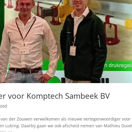
er voor Komptech Sambeek BV
ized
van der Zouwen verwelkomen als nieuwe vertegenwoordiger voor
en Lubing. Daarbij gaan we ook afscheid nemen van Mathieu Duve