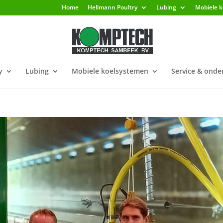
Home
Hellmann Poultry
Lubing
Mobiele 
y
Lubing
Mobiele koelsystemen
Service & ond