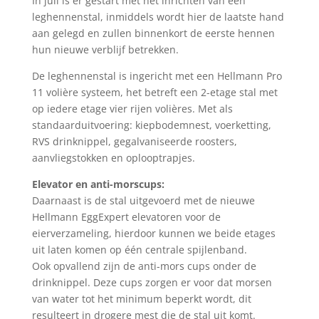
In juli is er gestart met het inrichten van een
leghennenstal, inmiddels wordt hier de laatste hand
aan gelegd en zullen binnenkort de eerste hennen
hun nieuwe verblijf betrekken.
De leghennenstal is ingericht met een Hellmann Pro
11 volière systeem, het betreft een 2-etage stal met
op iedere etage vier rijen volières. Met als
standaarduitvoering: kiepbodemnest, voerketting,
RVS drinknippel, gegalvaniseerde roosters,
aanvliegstokken en oplooptrapjes.
Elevator en anti-morscups:
Daarnaast is de stal uitgevoerd met de nieuwe
Hellmann EggExpert elevatoren voor de
eierverzameling, hierdoor kunnen we beide etages
uit laten komen op één centrale spijlenband.
Ook opvallend zijn de anti-mors cups onder de
drinknippel. Deze cups zorgen er voor dat morsen
van water tot het minimum beperkt wordt, dit
resulteert in drogere mest die de stal uit komt.