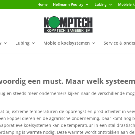
Home
Hellmann Poultry
Lubing
Mobiele 
y
Lubing
Mobiele koelsystemen
Service & ond
nwoordig een must. Maar welk systeem 
g en steeds meer ondernemers kijken naar de verschillende mogeli
at bij extreme temperaturen de opbrengst en productiviteit in veest
een koppel dieren en de agrarische onderneming. Daar komt nog bij
vaporatieve koelsystemen kan de temperatuur in een stal drastisc
erdamping is warmte nodig. Deze warmte wordt onttrokken aan de l