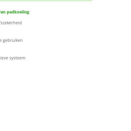
elen van padkoeling
 bedrijfszekerheid
oudig te gebruiken
tieve systeem