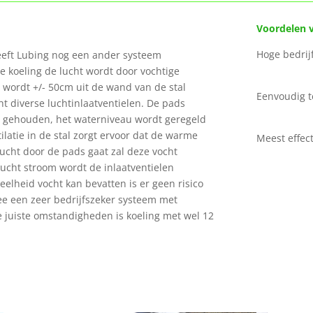
Voord
Hoge
heeft Lubing nog een ander systeem
e koeling de lucht wordt door vochtige
 wordt +/- 50cm uit de wand van de stal
Eenv
ht diverse luchtinlaatventielen. De pads
 gehouden, het waterniveau wordt geregeld
latie in de stal zorgt ervoor dat de warme
Meest effec
lucht door de pads gaat zal deze vocht
ucht stroom wordt de inlaatventielen
elheid vocht kan bevatten is er geen risico
mee een zeer bedrijfszeker systeem met
 juiste omstandigheden is koeling met wel 12